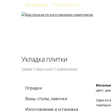
juliy-42@mail.ru
+7 (903) 946-59-19
Главная
Компания
Наши ус
Укладка плитки
Главная
Наши услуги
Укладка плитки
Могильн
Оградки
цвет, да
Вазы, столы, лавочки
Один из 
темпера
Изготовление и установка