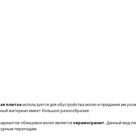
луги
Наши работы
Полезное
Доставка и установ
ая плитка
используется для обустройства могил и придания им ухо
нный материал имеет большое разнообразие.
вариантов облицовки могил является
керамогранит
. Данный вид п
турным перепадам.